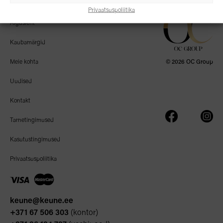
Privaatsuspoliitika
Algusleht
Kaubamärgid
Meie kohta
© 2026 OC Group
Uudised
Kontakt
Tarnetingimused
Kasutustingimused
Privaatsuspoliitika
keune@keune.ee
+371 67 506 303
(kontor)