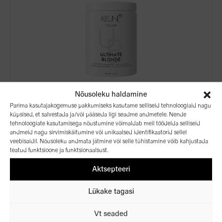
Nõusoleku haldamine
Parima kasutajakogemuse pakkumiseks kasutame selliseid tehnoloogiaid nagu
UB POWER BLONDE + BF –
küpsised, et salvestada ja/või pääseda ligi seadme andmetele. Nende
tehnoloogiate kasutamisega nõustumine võimaldab meil töödelda selliseid
PLEEGITUSPULBER
andmeid nagu sirvimiskäitumine või unikaalsed identifikaatorid sellel
UB Power Blonde
veebisaidil. Nõusoleku andmata jätmine või selle tühistamine võib kahjustada
teatud funktsioone ja funktsionaalsust.
Valimiseks avage üksus
Aktsepteeri
Lükake tagasi
Vt seaded