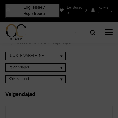
Logi sisse /
Eelistused
Korvis
0
0
0
0
Registreeru
LV
EE
JUUSTE VÄRVIMINE
Valgendajad
JUUSTE VÄRVIMINE
Valgendajad
Kõik kaubad
Valgendajad