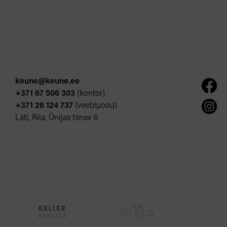
keune@keune.ee
+371 67 506 303
(kontor)
+371 26 124 737
(veebipood)
Läti, Riia, Ūnijas tänav 6