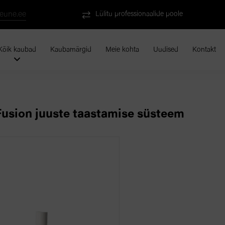
eune.ee
Lülitu professionaalide poole
Kõik kaubad
Kaubamärgid
Meie kohta
Uudised
Kontakt
usion juuste taastamise süsteem