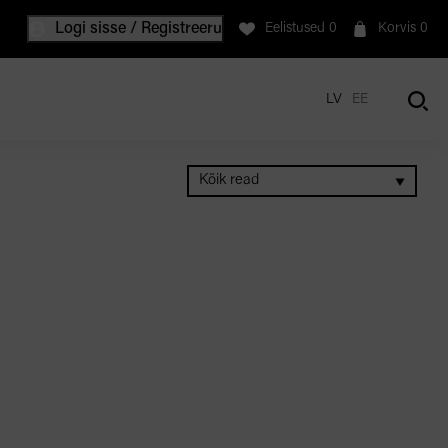
Logi sisse / Registreeru
Eelistused
0
Korvis
0
LV
EE
Kõik read