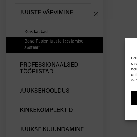
JUUSTE VÄRVIMINE
Kõik kaubad
Bond Fusion juuste taastamise
süsteem
BON
Par
sal
PROFESSIONAALSED
nõu
TÖÖRIISTAD
uni
või
JUUKSEHOOLDUS
KINKEKOMPLEKTID
JUUKSE KUJUNDAMINE