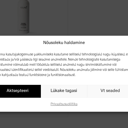
Nõusoleku haldamine
D FUSION KOLMAS ETAPP
ima kasutajakogemuse pakkumiseks kasutame selliseid tehnoloogiaid nagu küpsised, e
vestada ja/või pääseda ligi seadme andmetele. Nende tehnoloogiate kasutamisega
36,64
€
stumine võimaldab meil töödelda selliseid andmeid nagu sirvimiskäitumine või
kaalsed identifikaatorid sellel veebisaidil. Nõusoleku andmata jätmine või selle tühista
b kahjustada teatud funktsioone ja funktsionaalsust.
200ml
Aktsepteeri
Lükake tagasi
Vt seaded
LISA OSTUKORVI
Privaatsuspoliitika