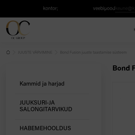
+371 67 506 303
kontor;
+371 26 124 737
veebipood
keune@k
JUUSTE VÄRVIMINE
Bond Fusion juuste taastamise süsteem
Bond F
Kammid ja harjad
JUUKSURI-JA
SALONGITARVIKUD
HABEMEHOOLDUS