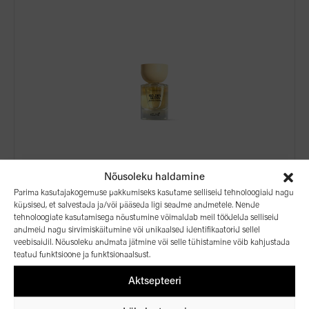
GOLDEN GLOSS – JUUKSEPARFÜÜM ÜLIMA
Nõusoleku haldamine
LÄIKE SAAVUTAMISEKS
Parima kasutajakogemuse pakkumiseks kasutame selliseid tehnoloogiaid nagu
Juukseparfüüm ülima läike saavutamiseks
küpsised, et salvestada ja/või pääseda ligi seadme andmetele. Nende
58,68
€
tehnoloogiate kasutamisega nõustumine võimaldab meil töödelda selliseid
andmeid nagu sirvimiskäitumine või unikaalsed identifikaatorid sellel
veebisaidil. Nõusoleku andmata jätmine või selle tühistamine võib kahjustada
teatud funktsioone ja funktsionaalsust.
50ml
Aktsepteeri