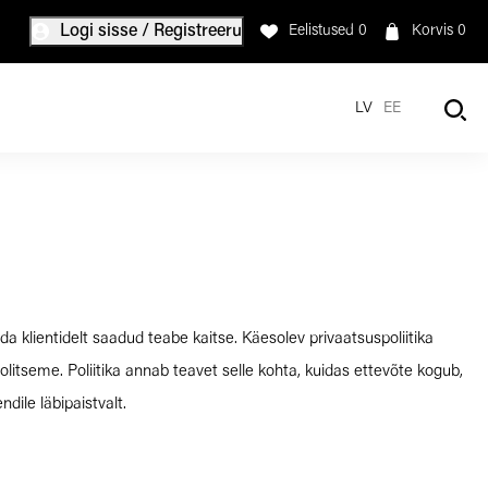
Logi sisse / Registreeru
Eelistused
0
Korvis
0
LV
EE
a klientidelt saadud teabe kaitse. Käesolev privaatsuspoliitika
litseme. Poliitika annab teavet selle kohta, kuidas ettevõte kogub,
ndile läbipaistvalt.