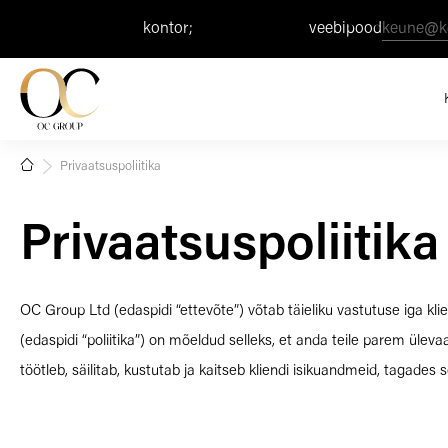
+371 67 506 303
kontor;
+371 26 124 737
veebipood
keune@k
Privaatsuspoliitika
Privaatsuspoliitika
OC Group Ltd (edaspidi “ettevõte”) võtab täieliku vastutuse iga kli
(edaspidi “poliitika”) on mõeldud selleks, et anda teile parem ülev
töötleb, säilitab, kustutab ja kaitseb kliendi isikuandmeid, tagades se