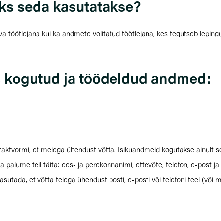
leks seda kasutatakse?
a töötlejana kui ka andmete volitatud töötlejana, kes tegutseb lepin
 kogutud ja töödeldud andmed:
taktvormi, et meiega ühendust võtta. Isikuandmeid kogutakse ainult se
alume teil täita: ees- ja perekonnanimi, ettevõte, telefon, e-post ja 
ada, et võtta teiega ühendust posti, e-posti või telefoni teel (või mu