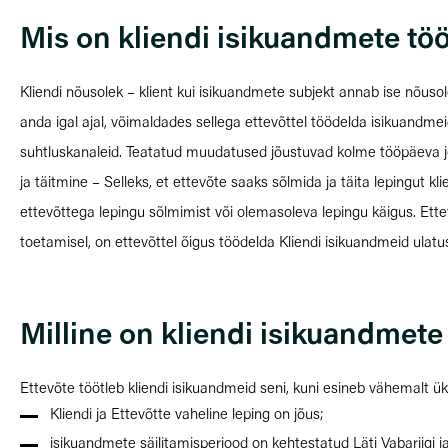
Mis on kliendi isikuandmete tö
Kliendi nõusolek – klient kui isikuandmete subjekt annab ise nõus
anda igal ajal, võimaldades sellega ettevõttel töödelda isikuandme
suhtluskanaleid. Teatatud muudatused jõustuvad kolme tööpäeva j
ja täitmine – Selleks, et ettevõte saaks sõlmida ja täita lepingut 
ettevõttega lepingu sõlmimist või olemasoleva lepingu käigus. Ette
toetamisel, on ettevõttel õigus töödelda Kliendi isikuandmeid ulatuse
Milline on kliendi isikuandmete
Ettevõte töötleb kliendi isikuandmeid seni, kuni esineb vähemalt ük
Kliendi ja Ettevõtte vaheline leping on jõus;
isikuandmete säilitamisperiood on kehtestatud Läti Vabariigi 