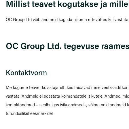
Millist teavet kogutakse ja mil
OC Group Ltd võib andmeid koguda nii oma ettevõttes kui vastutav
OC Group Ltd. tegevuse raames
Kontaktvorm
Me kogume teavet külastajatelt, kes täidavad meie veebisaidil kon
vastata. Andmeid ei edastata kolmandatele isikutele. Andmed, mida p
kontaktandmed – sealhulgas isikuandmed -, võime neid andmeid kasut
turunduslikel eesmärkidel.