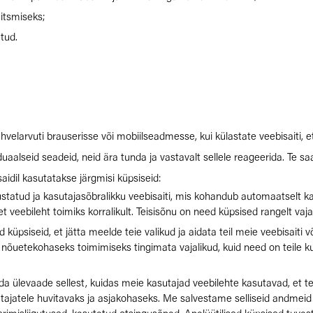
aitsmiseks;
tud.
tahvelarvuti brauserisse või mobiilseadmesse, kui külastate veebisaiti, 
aalseid seadeid, neid ära tunda ja vastavalt sellele reageerida. Te saa
aidil kasutatakse järgmisi küpsiseid:
atud ja kasutajasõbralikku veebisaiti, mis kohandub automaatselt kas
 et veebileht toimiks korralikult. Teisisõnu on need küpsised rangelt v
üpsiseid, et jätta meelde teie valikud ja aidata teil meie veebisaiti v
 nõuetekohaseks toimimiseks tingimata vajalikud, kuid need on teile ku
a ülevaade sellest, kuidas meie kasutajad veebilehte kasutavad, et te
tajatele huvitavaks ja asjakohaseks. Me salvestame selliseid andmeid