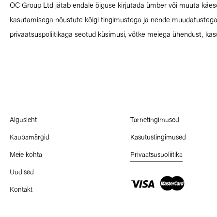
OC Group Ltd jätab endale õiguse kirjutada ümber või muuta käesolev
kasutamisega nõustute kõigi tingimustega ja nende muudatustega. K
privaatsuspoliitikaga seotud küsimusi, võtke meiega ühendust, ka
Algusleht
Tarnetingimused
Kaubamärgid
Kasutustingimused
Meie kohta
Privaatsuspoliitika
Uudised
Kontakt