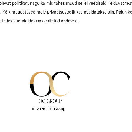
at poliitikat, nagu ka mis tahes muud sellel veebisaidil leiduvat teav
õik muudatused meie privaatsuspoliitikas avaldatakse siin. Palun kont
sutades kontaktide osas esitatud andmeid.
© 2026 OC Group