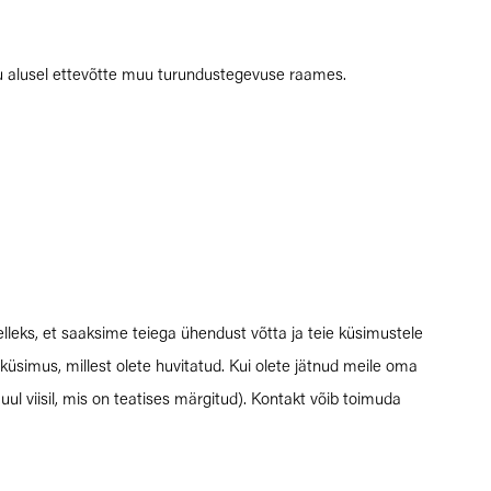
gu alusel ettevõtte muu turundustegevuse raames.
lleks, et saaksime teiega ühendust võtta ja teie küsimustele
küsimus, millest olete huvitatud. Kui olete jätnud meile oma
ul viisil, mis on teatises märgitud). Kontakt võib toimuda