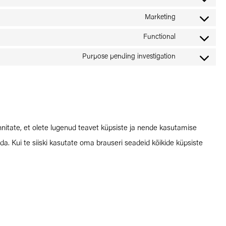
wpml
Consent
service
to
Marketing
stripe
Consent
service
to
Functional
sourcebuste
Consent
service
js
to
Purpose pending investigation
youtube
Consent
service
to
complianz
service
miscellaneo
innitate, et olete lugenud teavet küpsiste ja nende kasutamise
. Kui te siiski kasutate oma brauseri seadeid kõikide küpsiste