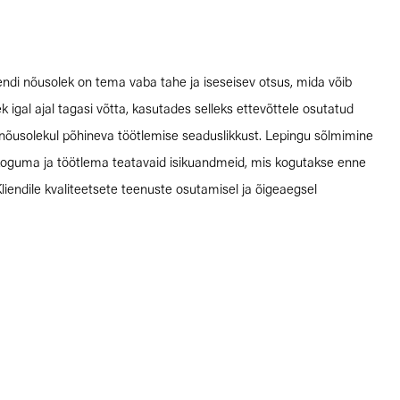
endi nõusolek on tema vaba tahe ja iseseisev otsus, mida võib
igal ajal tagasi võtta, kasutades selleks ettevõttele osutatud
nõusolekul põhineva töötlemise seaduslikkust. Lepingu sõlmimine
 ta koguma ja töötlema teatavaid isikuandmeid, mis kogutakse enne
liendile kvaliteetsete teenuste osutamisel ja õigeaegsel