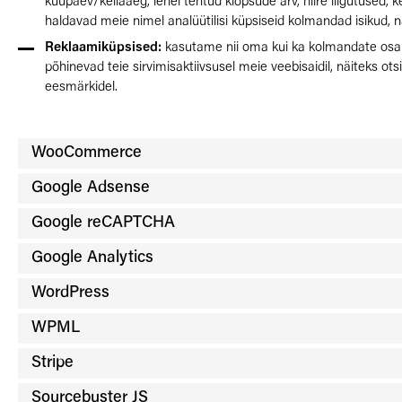
kuupäev/kellaaeg, lehel tehtud klõpsude arv, hiire liigutused, 
haldavad meie nimel analüütilisi küpsiseid kolmandad isikud, n
Reklaamiküpsised:
kasutame nii oma kui ka kolmandate osapoo
põhinevad teie sirvimisaktiivsusel meie veebisaidil, näiteks 
eesmärkidel.
WooCommerce
Google Adsense
Google reCAPTCHA
Google Analytics
WordPress
WPML
Stripe
Sourcebuster JS