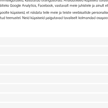
kerimisliigutused, kasutatud otsingusõnad. Analüütilised küpsised tuvast
äiteks Google Analytics, Facebook, vastavalt meie juhistele ja ainult 
lte küpsiseid, et näidata teile meie ja teiste veebisaitide personali
otsitud teenustel. Neid küpsiseid paigutavad tavaliselt kolmandad osap