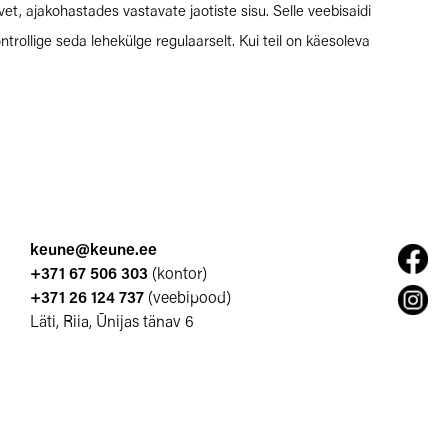
et, ajakohastades vastavate jaotiste sisu. Selle veebisaidi
rollige seda lehekülge regulaarselt. Kui teil on käesoleva
keune@keune.ee
+371 67 506 303
(kontor)
+371 26 124 737
(veebipood)
Läti, Riia, Ūnijas tänav 6