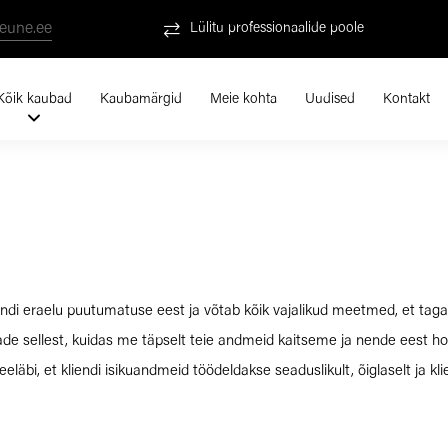
eune.ee
Lülitu professionaalide poole
Kõik kaubad
Kaubamärgid
Meie kohta
Uudised
Kontakt
endi eraelu puutumatuse eest ja võtab kõik vajalikud meetmed, et tagad
aade sellest, kuidas me täpselt teie andmeid kaitseme ja nende eest hoo
eläbi, et kliendi isikuandmeid töödeldakse seaduslikult, õiglaselt ja klie