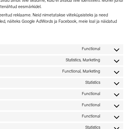
avad ainult teie seadme, kuid ei avalda teie identiteeti. Mõnel juhul
ettenähtud eesmärkidel.
seeritud reklaame. Neid nimetatakse viiteküpsisteks ja need
ooled, näiteks Google AdWords ja Facebook, meie loal ja näidatud
Functional
Consent
to
Statistics, Marketing
Consent
service
to
Functional, Marketing
woocommer
Consent
service
to
Statistics
google-
Consent
service
adsense
to
Functional
google-
Consent
service
recaptcha
to
Functional
google-
Consent
service
analytics
to
Functional
wordpress
Consent
service
to
Statistics