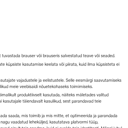
et tuvastada brauser või brauseris salvestatud teave või seaded.
te küpsiste kasutamise keelata või piirata, kuid ilma küpsisteta ei
utajate vajadustele ja eelistustele. Selle eesmärgi saavutamiseks
ajalikud meie veebisaidi nõuetekohaseks toimimiseks.
õimalikult produktiivselt kasutada, näiteks mäletades valitud
i kasutajale täiendavalt kasulikud, sest parandavad teie
ada saada, mis toimib ja mis mitte, et optimeerida ja parandada
 nagu vaadatud leheküljed, kasutatava platvormi tüüp,