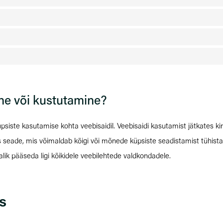
ne või kustutamine?
üpsiste kasutamise kohta veebisaidil. Veebisaidi kasutamist jätkates k
seade, mis võimaldab kõigi või mõnede küpsiste seadistamist tühistada
malik pääseda ligi kõikidele veebilehtede valdkondadele.
s