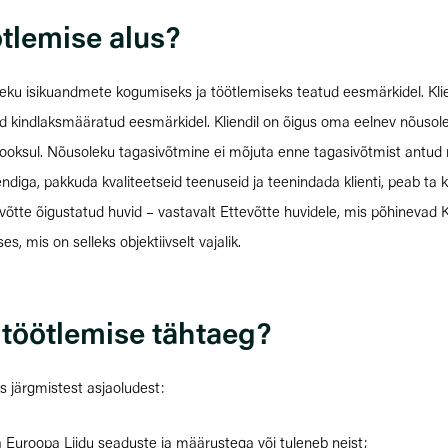
ötlemise alus?
oleku isikuandmete kogumiseks ja töötlemiseks teatud eesmärkidel. Kli
id kindlaksmääratud eesmärkidel. Kliendil on õigus oma eelnev nõusolek 
ooksul. Nõusoleku tagasivõtmine ei mõjuta enne tagasivõtmist antud 
kliendiga, pakkuda kvaliteetseid teenuseid ja teenindada klienti, peab
võtte õigustatud huvid – vastavalt Ettevõtte huvidele, mis põhinevad K
s, mis on selleks objektiivselt vajalik.
 töötlemise tähtaeg?
s järgmistest asjaoludest:
ja Euroopa Liidu seaduste ja määrustega või tuleneb neist;