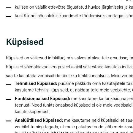
kui see on vajalik ettevõtte õigustatud huvide järgimiseks ja k
kuni Kliendi nõusolek isikuandmete töötlemiseks on tagasi võe
Küpsised
Küpsised on väikesed infokillud, mis salvestatakse teie arvutisse, 
Küpsised võimaldavad seega veebisaidil salvestada kasutaja individu
saa te kasutada veebisaitide täielikku funktsionaalsust. Meie veebis
Tehnilised küpsised:
püüame pakkuda oma kasutajatele täiust
kasutame tehnilisi küpsiseid, et näidata teile meie veebilehte,
Funktsionaalsed küpsised:
me kasutame ka funktsionaalseid k
teenust. Need funktsionaalsed küpsised ei ole meie veebisaidi
kasutuskogemust.
Analüütilised küpsised:
me kasutame neid küpsiseid, et saad
veebilehte ning tagada, et meie pakutav toode jääb meie kasu