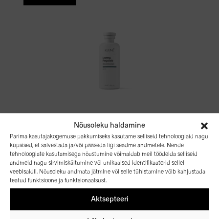
DERMA REGULATE SHAMPOO – ŠAMPOON
Nõusoleku haldamine
RASUSTELE JUUSTELE
Parima kasutajakogemuse pakkumiseks kasutame selliseid tehnoloogiaid nagu
Derma Regulate Sebum reguleeriv šampoon
küpsised, et salvestada ja/või pääseda ligi seadme andmetele. Nende
17,36
€
tehnoloogiate kasutamisega nõustumine võimaldab meil töödelda selliseid
21,70
€
andmeid nagu sirvimiskäitumine või unikaalsed identifikaatorid sellel
veebisaidil. Nõusoleku andmata jätmine või selle tühistamine võib kahjustada
teatud funktsioone ja funktsionaalsust.
300ml
1000ml
Aktsepteeri