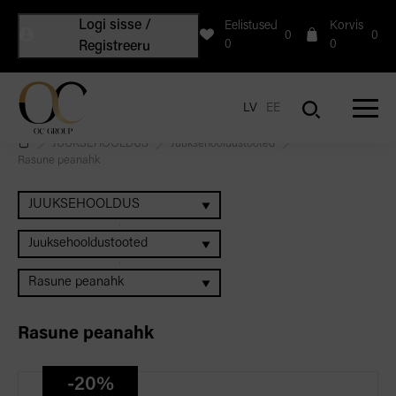
Logi sisse /
Eelistused
Korvis
0
0
0
0
Registreeru
LV
EE
JUUKSEHOOLDUS
Juuksehooldustooted
Rasune peanahk
JUUKSEHOOLDUS
Juuksehooldustooted
Rasune peanahk
Rasune peanahk
-20%