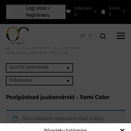
Logi sisse /
Eelistused
Korvis
0
0
0
0
Registreeru
LV
EE
JUUSTE VÄRVIMINE
Juuste värvid
Poolpüsivad juuksevärvid - Semi Color
JUUSTE VÄRVIMINE
Kõik kaubad
Poolpüsivad juuksevärvid - Semi Color
Sinu valikutele vastavaid tooteid ei leidu.
Nõusoleku haldamine