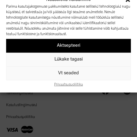
Parima kasutajakogemuse pakkumiseks kasutame selliseid tehnoloogiaid nagu
küpsised, et salvestada ja/või pääseda ligi seadme andmetele. Nende
tehnoloogiate kasutamisega nõustumine võimaldab meil töödelda selliseid
andmeid nagu sirvimiskäitumine või unikaalsed identifikaatorid sellel
veebisaidil. Nõusoleku andmata jätmine või selle tühistamine võib kahjustada
Algusleht
teatud funktsioone ja funktsionaalsust.
Aktsepteeri
Kaubamärgid
Meie kohta
© 2026 OC Group
Lükake tagasi
Uudised
Vt seaded
Kontakt
Privaatsuspoliitika
Tarnetingimused
Kasutustingimused
Privaatsuspoliitika