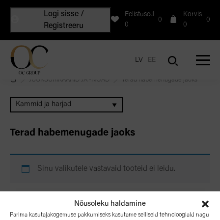
Logi sisse /
Eelistused
Korvis
0
0
0
0
Registreeru
LV
EE
JUUKSURIKÄÄRID JA -NOAD
Terad habemenugade jaoks
Kammid ja harjad
Terad habemenugade jaoks
Sinu valikutele vastavaid tooteid ei leidu.
Nõusoleku haldamine
Parima kasutajakogemuse pakkumiseks kasutame selliseid tehnoloogiaid nagu