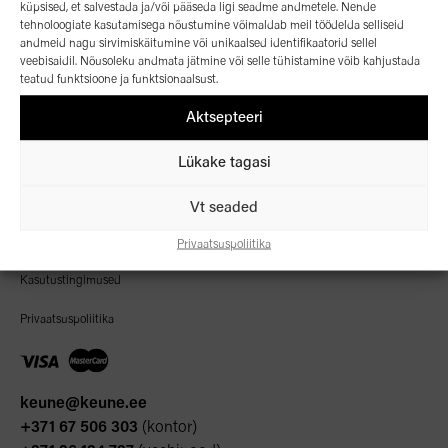
küpsised, et salvestada ja/või pääseda ligi seadme andmetele. Nende
tehnoloogiate kasutamisega nõustumine võimaldab meil töödelda selliseid
andmeid nagu sirvimiskäitumine või unikaalsed identifikaatorid sellel
Algusleht
veebisaidil. Nõusoleku andmata jätmine või selle tühistamine võib kahjustada
teatud funktsioone ja funktsionaalsust.
Kaubamärgid
Aktsepteeri
Meie kohta
© 2026 OC Group
Lükake tagasi
Uudised
Kontakt
Vt seaded
Tarnetingimused
Privaatsuspoliitika
Kasutustingimused
Privaatsuspoliitika
keune@keune.ee
+371 67 506 303
(kontor)