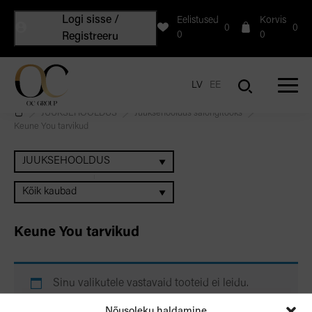
Logi sisse /
Eelistused
Korvis
0
0
0
0
Registreeru
LV
EE
JUUKSEHOOLDUS
Juuksehooldus salongitööks
Keune You tarvikud
JUUKSEHOOLDUS
Kõik kaubad
Keune You tarvikud
Sinu valikutele vastavaid tooteid ei leidu.
Nõusoleku haldamine