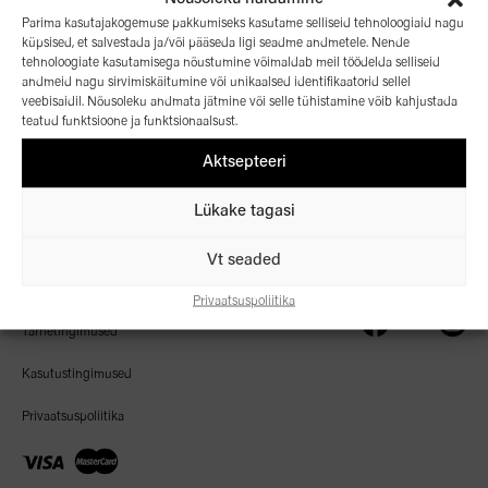
Parima kasutajakogemuse pakkumiseks kasutame selliseid tehnoloogiaid nagu
küpsised, et salvestada ja/või pääseda ligi seadme andmetele. Nende
tehnoloogiate kasutamisega nõustumine võimaldab meil töödelda selliseid
andmeid nagu sirvimiskäitumine või unikaalsed identifikaatorid sellel
veebisaidil. Nõusoleku andmata jätmine või selle tühistamine võib kahjustada
Algusleht
teatud funktsioone ja funktsionaalsust.
Aktsepteeri
Kaubamärgid
Meie kohta
© 2026 OC Group
Lükake tagasi
Uudised
Vt seaded
Kontakt
Privaatsuspoliitika
Tarnetingimused
Kasutustingimused
Privaatsuspoliitika