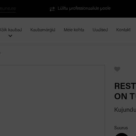
eune.ee
Lülitu professionaalide poole
Kõik kaubad
Kaubamärgid
Meie kohta
Uudised
Kontakt
e
REST
ON T
Kujundu
Suurus