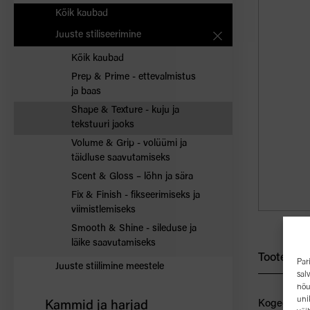
Kõik kaubad
Juuste stiliseerimine
Kõik kaubad
Prep & Prime - ettevalmistus
ja baas
Shape & Texture - kuju ja
tekstuuri jaoks
Volume & Grip - volüümi ja
täidluse saavutamiseks
Scent & Gloss – lõhn ja sära
Fix & Finish - fikseerimiseks ja
viimistlemiseks
Smooth & Shine - sileduse ja
läike saavutamiseks
Toote kirj
Par
Juuste stiilimine meestele
sal
nõu
uni
Kogege Rest
Kammid ja harjad