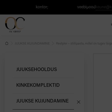
+371 67 506 303
kontor;
+371 26 124 737
veebipood
keune@k
JUUKSE KUJUNDAMINE
Restyler – stiilipasta, millel on tugev läig
JUUKSEHOOLDUS
KINKEKOMPLEKTID
JUUKSE KUJUNDAMINE