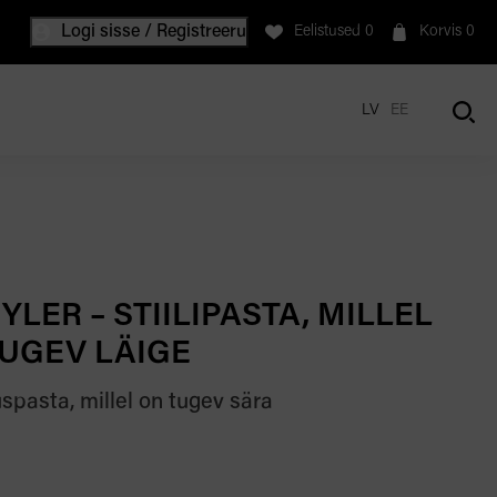
Logi sisse / Registreeru
Eelistused
0
Korvis
0
LV
EE
YLER – STIILIPASTA, MILLEL
UGEV LÄIGE
spasta, millel on tugev sära