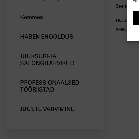
või
See toode 
Ķemmes
HOLD-fakto
SHINE-fakto
HABEMEHOOLDUS
JUUKSURI-JA
SALONGITARVIKUD
PROFESSIONAALSED
TÖÖRIISTAD
JUUSTE VÄRVIMINE