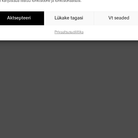
b kahjustada teatud funktsioone ja funktsionaalsust.
annab loomuliku läike ja tugeva hoidvuse. Rikastatud pantenooliga
Aktsepteeri
Lükake tagasi
Vt seaded
r – 3 3-st
r – 2 3-st
Privaatsuspoliitika