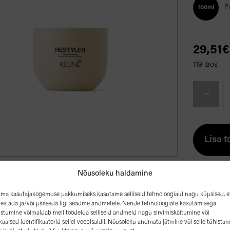
P
100ml
29,51
€
119 laos
Restyler
-
-
stiilipasta,
millel
on
Lisa 
tugev
läige
kogus
Nõusoleku haldamine
eldus
ima kasutajakogemuse pakkumiseks kasutame selliseid tehnoloogiaid nagu küpsised, e
vestada ja/või pääseda ligi seadme andmetele. Nende tehnoloogiate kasutamisega
stumine võimaldab meil töödelda selliseid andmeid nagu sirvimiskäitumine või
kaalsed identifikaatorid sellel veebisaidil. Nõusoleku andmata jätmine või selle tühista
yleri stiilipasta mitmekülgsust.